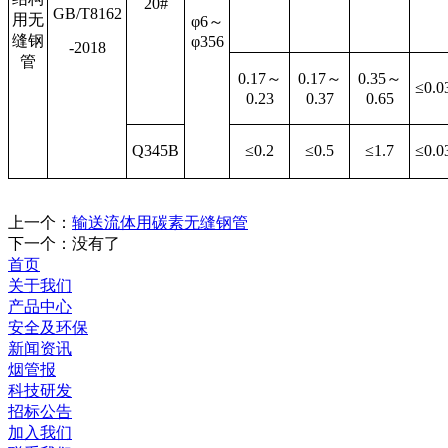
20#
GB/T8162
用无
φ
6
～
缝钢
φ
356
-2018
管
0.17
～
0.17
～
0.35
～
≤
0.0
0.23
0.37
0.65
Q345B
≤
0.2
≤
0.5
≤
1.7
≤
0.0
上一个：
输送流体用碳素无缝钢管
下一个：
没有了
首页
关于我们
产品中心
安全及环保
新闻资讯
烟管报
科技研发
招标公告
加入我们