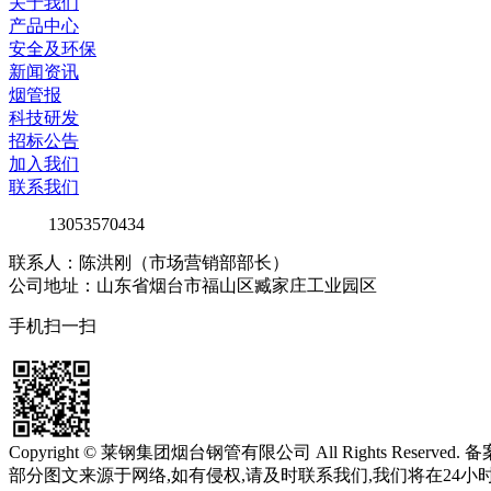
关于我们
产品中心
安全及环保
新闻资讯
烟管报
科技研发
招标公告
加入我们
联系我们
13053570434
联系人：陈洪刚（市场营销部部长）
公司地址：山东省烟台市福山区臧家庄工业园区
手机扫一扫
Copyright © 莱钢集团烟台钢管有限公司 All Rights Reserved. 
部分图文来源于网络,如有侵权,请及时联系我们,我们将在24小