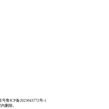
备案号鲁ICP备2023043772号-1
时内删除。