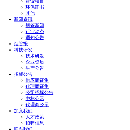
建设项目
环保证书
其他
新闻资讯
烟管新闻
行业动态
通知公告
烟管报
科技研发
技术研发
企业资质
生产公告
招标公告
供应商征集
代理商征集
公司招标公告
中标公示
代理商公示
加入我们
人才政策
招聘信息
联系我们