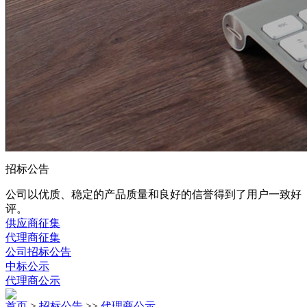
招标公告
公司以优质、稳定的产品质量和良好的信誉得到了用户一致好
评。
供应商征集
代理商征集
公司招标公告
中标公示
代理商公示
首页
>
招标公告
>>
代理商公示