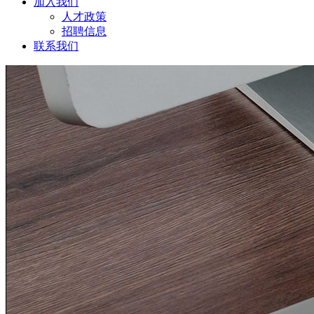
加入我们
人才政策
招聘信息
联系我们