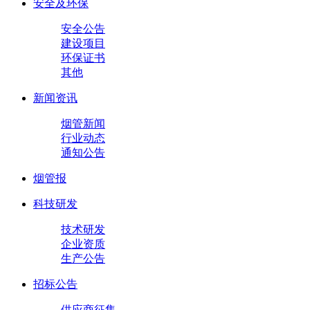
安全及环保
安全公告
建设项目
环保证书
其他
新闻资讯
烟管新闻
行业动态
通知公告
烟管报
科技研发
技术研发
企业资质
生产公告
招标公告
供应商征集