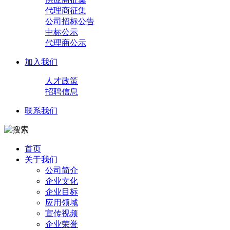
代理商征集
公司招标公告
中标公示
代理商公示
加入我们
人才政策
招聘信息
联系我们
首页
关于我们
公司简介
企业文化
企业目标
应用领域
宣传视频
企业荣誉