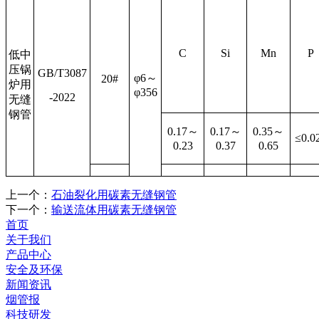
C
Si
Mn
P
低中
压锅
GB/T3087
φ
6
～
20#
炉用
φ
356
-2022
无缝
钢管
0.17
～
0.17
～
0.35
～
≤
0.0
0.23
0.37
0.65
上一个：
石油裂化用碳素无缝钢管
下一个：
输送流体用碳素无缝钢管
首页
关于我们
产品中心
安全及环保
新闻资讯
烟管报
科技研发