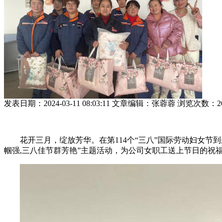
发表日期：
2024-03-11 08:03:11
文章编辑：
张蓉蓉
浏览次数：
2
花开三月，绽放芳华。在第
114
个“三八”国际劳动妇女节
帼强
,
三八佳节群芳艳”主题活动，为公司女职工送上节日的祝