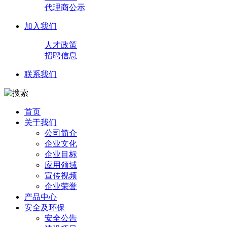
代理商公示
加入我们
人才政策
招聘信息
联系我们
首页
关于我们
公司简介
企业文化
企业目标
应用领域
宣传视频
企业荣誉
产品中心
安全及环保
安全公告