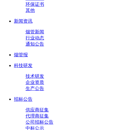
环保证书
其他
新闻资讯
烟管新闻
行业动态
通知公告
烟管报
科技研发
技术研发
企业资质
生产公告
招标公告
供应商征集
代理商征集
公司招标公告
中标公示