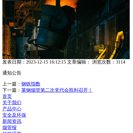
发表日期：
2023-12-15 16:12:15
文章编辑：
浏览次数：
3114
通知公告
上一篇：
钢铁指数
下一篇：
莱钢烟管第二次党代会胜利召开！
首页
关于我们
产品中心
安全及环保
新闻资讯
烟管报